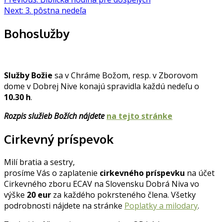
Navigácia
Next:
3. pôstna nedeľa
v
článku
Bohoslužby
Služby Božie
sa v Chráme Božom, resp. v Zborovom
dome v Dobrej Nive konajú spravidla každú nedeľu o
10.30 h
.
Rozpis služieb Božích nájdete
na tejto stránke
Cirkevný príspevok
Milí bratia a sestry,
prosíme Vás o zaplatenie
cirkevného príspevku
na účet
Cirkevného zboru ECAV na Slovensku Dobrá Niva vo
výške
20 eur
za každého pokrsteného člena. Všetky
podrobnosti nájdete na stránke
Poplatky a milodary
.