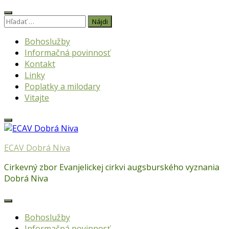
Skip
to
Hľadať:
content
Bohoslužby
Informačná povinnosť
Kontakt
Linky
Poplatky a milodary
Vitajte
ECAV Dobrá Niva
Cirkevný zbor Evanjelickej cirkvi augsburského vyznania
Dobrá Niva
Bohoslužby
Informačná povinnosť