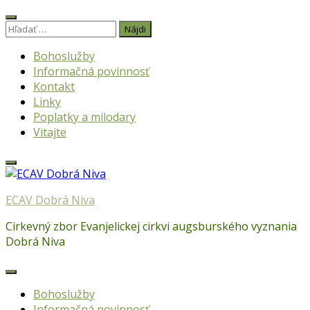
Skip
to
Hľadať:
content
Bohoslužby
Informačná povinnosť
Kontakt
Linky
Poplatky a milodary
Vitajte
ECAV Dobrá Niva
Cirkevný zbor Evanjelickej cirkvi augsburského vyznania
Dobrá Niva
Bohoslužby
Informačná povinnosť