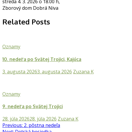
streda 4. 3. 2026 o 18.00 h,
Zborový dom Dobrá Niva
Related Posts
Oznamy
10. nedeľa po Svätej Trojici, Kajúca
3. augusta 2026
3. augusta 2026
Zuzana K
Oznamy
9. nedeľa po Svätej Trojici
28. júla 2026
28. júla 2026
Zuzana K
Navigácia
Previous:
2. pôstna nedeľa
Next:
Detská besiedka