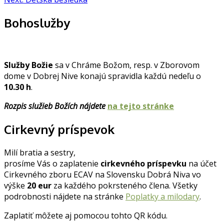
v
článku
Bohoslužby
Služby Božie
sa v Chráme Božom, resp. v Zborovom
dome v Dobrej Nive konajú spravidla každú nedeľu o
10.30 h
.
Rozpis služieb Božích nájdete
na tejto stránke
Cirkevný príspevok
Milí bratia a sestry,
prosíme Vás o zaplatenie
cirkevného príspevku
na účet
Cirkevného zboru ECAV na Slovensku Dobrá Niva vo
výške
20 eur
za každého pokrsteného člena. Všetky
podrobnosti nájdete na stránke
Poplatky a milodary
.
Zaplatiť môžete aj pomocou tohto QR kódu.