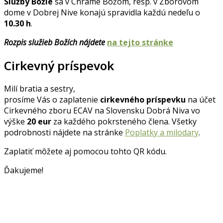
Služby Božie
sa v Chráme Božom, resp. v Zborovom
dome v Dobrej Nive konajú spravidla každú nedeľu o
10.30 h
.
Rozpis služieb Božích nájdete
na tejto stránke
Cirkevný príspevok
Milí bratia a sestry,
prosíme Vás o zaplatenie
cirkevného príspevku
na účet
Cirkevného zboru ECAV na Slovensku Dobrá Niva vo
výške
20 eur
za každého pokrsteného člena. Všetky
podrobnosti nájdete na stránke
Poplatky a milodary
.
Zaplatiť môžete aj pomocou tohto QR kódu.
Ďakujeme!