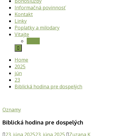
Bohoslužby
Informačná povinnosť
Kontakt
Linky
Poplatky a milodary
Vitajte
O nás
Home
2025
jún
23
Biblická hodina pre dospelých
Oznamy
Biblická hodina pre dospelých
23. júna 2025
23. júna 2025
Zuzana K