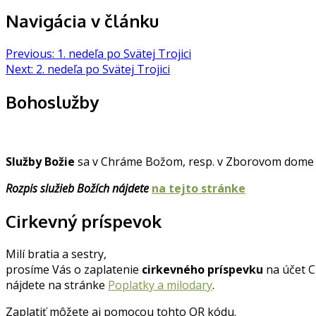
Navigácia v článku
Previous:
1. nedeľa po Svätej Trojici
Next:
2. nedeľa po Svätej Trojici
Bohoslužby
Služby Božie
sa v Chráme Božom, resp. v Zborovom dome v
Rozpis služieb Božích nájdete
na tejto stránke
Cirkevný príspevok
Milí bratia a sestry,
prosíme Vás o zaplatenie
cirkevného príspevku
na účet 
nájdete na stránke
Poplatky a milodary
.
Zaplatiť môžete aj pomocou tohto QR kódu.