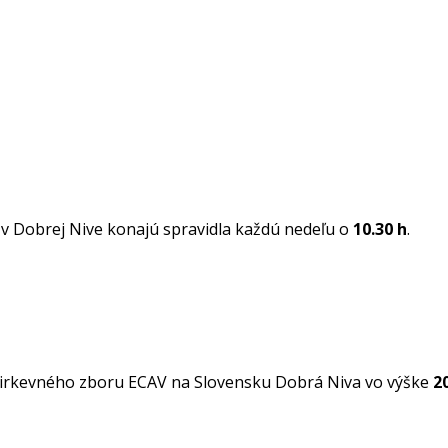
 Dobrej Nive konajú spravidla každú nedeľu o
10.30 h
.
Cirkevného zboru ECAV na Slovensku Dobrá Niva vo výške
2