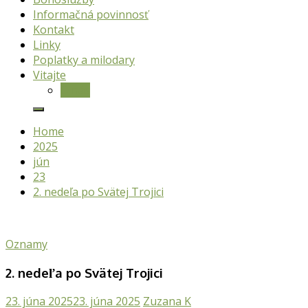
Informačná povinnosť
Kontakt
Linky
Poplatky a milodary
Vitajte
O nás
Home
2025
jún
23
2. nedeľa po Svätej Trojici
Oznamy
2. nedeľa po Svätej Trojici
23. júna 2025
23. júna 2025
Zuzana K