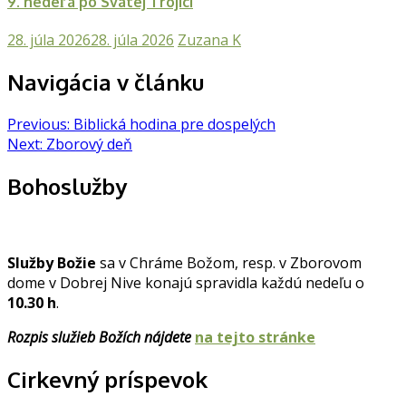
9. nedeľa po Svätej Trojici
28. júla 2026
28. júla 2026
Zuzana K
Navigácia v článku
Previous:
Biblická hodina pre dospelých
Next:
Zborový deň
Bohoslužby
Služby Božie
sa v Chráme Božom, resp. v Zborovom
dome v Dobrej Nive konajú spravidla každú nedeľu o
10.30 h
.
Rozpis služieb Božích nájdete
na tejto stránke
Cirkevný príspevok