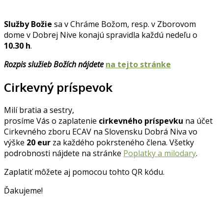
Služby Božie
sa v Chráme Božom, resp. v Zborovom
dome v Dobrej Nive konajú spravidla každú nedeľu o
10.30 h
.
Rozpis služieb Božích nájdete
na tejto stránke
Cirkevný príspevok
Milí bratia a sestry,
prosíme Vás o zaplatenie
cirkevného príspevku
na účet
Cirkevného zboru ECAV na Slovensku Dobrá Niva vo
výške
20 eur
za každého pokrsteného člena. Všetky
podrobnosti nájdete na stránke
Poplatky a milodary
.
Zaplatiť môžete aj pomocou tohto QR kódu.
Ďakujeme!