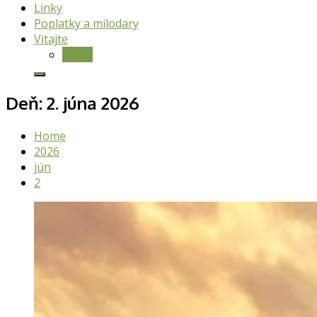
Linky
Poplatky a milodary
Vitajte
O nás
Deň:
2. júna 2026
Home
2026
jún
2