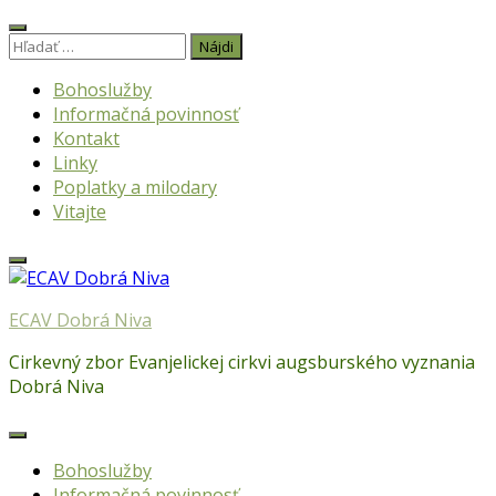
Skip
to
Hľadať:
content
Bohoslužby
Informačná povinnosť
Kontakt
Linky
Poplatky a milodary
Vitajte
ECAV Dobrá Niva
Cirkevný zbor Evanjelickej cirkvi augsburského vyznania
Dobrá Niva
Bohoslužby
Informačná povinnosť