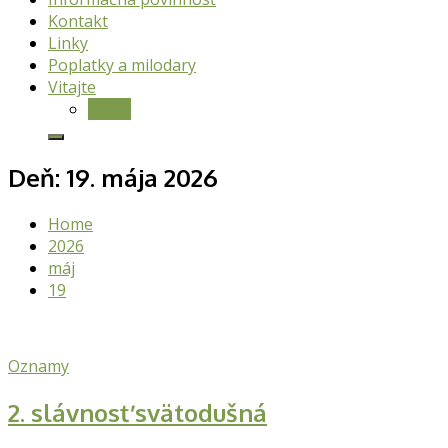
Kontakt
Linky
Poplatky a milodary
Vitajte
O nás
Deň:
19. mája 2026
Home
2026
máj
19
Oznamy
2. slávnosť svätodušná