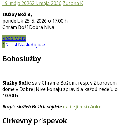
19. mája 2026
21. mája 2026
Zuzana K
služby Božie,
pondelok 25. 5. 2026 o 17.00 h,
Chrám Boží Dobrá Niva
Read More
Navigácia
1
2
…
4
Nasledujúce
v
Bohoslužby
článkoch
Služby Božie
sa v Chráme Božom, resp. v Zborovom
dome v Dobrej Nive konajú spravidla každú nedeľu o
10.30 h
.
Rozpis služieb Božích nájdete
na tejto stránke
Cirkevný príspevok