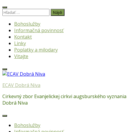
Skip
to
Hľadať:
content
Bohoslužby
Informačná povinnosť
Kontakt
Linky
Poplatky a milodary
Vitajte
ECAV Dobrá Niva
Cirkevný zbor Evanjelickej cirkvi augsburského vyznania
Dobrá Niva
Bohoslužby
Informačná povinnosť