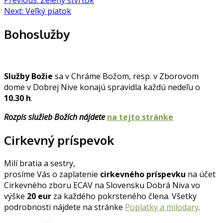
Navigácia
Previous:
Zelený štvrtok
Next:
Veľký piatok
v
článku
Bohoslužby
Služby Božie
sa v Chráme Božom, resp. v Zborovom
dome v Dobrej Nive konajú spravidla každú nedeľu o
10.30 h
.
Rozpis služieb Božích nájdete
na tejto stránke
Cirkevný príspevok
Milí bratia a sestry,
prosíme Vás o zaplatenie
cirkevného príspevku
na účet
Cirkevného zboru ECAV na Slovensku Dobrá Niva vo
výške
20 eur
za každého pokrsteného člena. Všetky
podrobnosti nájdete na stránke
Poplatky a milodary
.