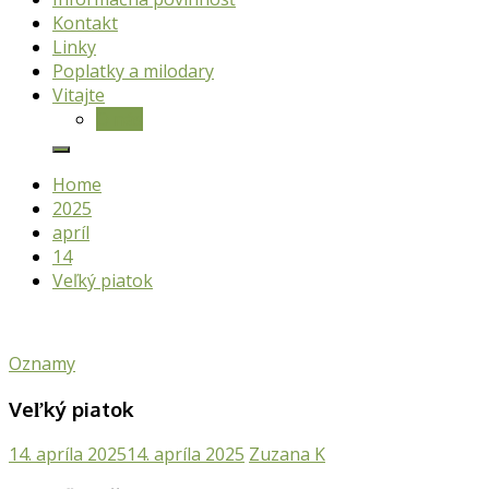
Kontakt
Linky
Poplatky a milodary
Vitajte
O nás
Home
2025
apríl
14
Veľký piatok
Oznamy
Veľký piatok
14. apríla 2025
14. apríla 2025
Zuzana K