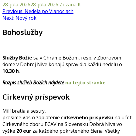
28. júla 2026
28. júla 2026
Zuzana K
Navigácia
Previous:
Nedeľa po Vianociach
Next:
Nový rok
v
článku
Bohoslužby
Služby Božie
sa v Chráme Božom, resp. v Zborovom
dome v Dobrej Nive konajú spravidla každú nedeľu o
10.30 h
.
Rozpis služieb Božích nájdete
na tejto stránke
Cirkevný príspevok
Milí bratia a sestry,
prosíme Vás o zaplatenie
cirkevného príspevku
na účet
Cirkevného zboru ECAV na Slovensku Dobrá Niva vo
výške
20 eur
za každého pokrsteného člena. Všetky