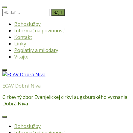
Skip
to
Hľadať:
content
Bohoslužby
Informačná povinnosť
Kontakt
Linky
Poplatky a milodary
Vitajte
ECAV Dobrá Niva
Cirkevný zbor Evanjelickej cirkvi augsburského vyznania
Dobrá Niva
Bohoslužby
Informačná povinnosť