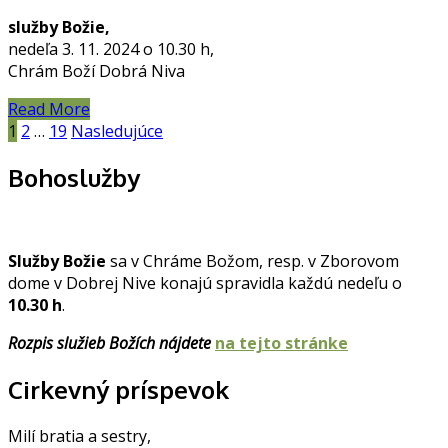
služby Božie,
nedeľa 3. 11. 2024 o 10.30 h,
Chrám Boží Dobrá Niva
Read More
Navigácia
1
2
…
19
Nasledujúce
v
Bohoslužby
článkoch
Služby Božie
sa v Chráme Božom, resp. v Zborovom
dome v Dobrej Nive konajú spravidla každú nedeľu o
10.30 h
.
Rozpis služieb Božích nájdete
na tejto stránke
Cirkevný príspevok
Milí bratia a sestry,