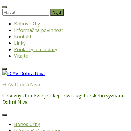
Skip
to
Hľadať:
content
Bohoslužby
Informačná povinnosť
Kontakt
Linky
Poplatky a milodary
Vitajte
ECAV Dobrá Niva
Cirkevný zbor Evanjelickej cirkvi augsburského vyznania
Dobrá Niva
Bohoslužby
Informačná povinnosť