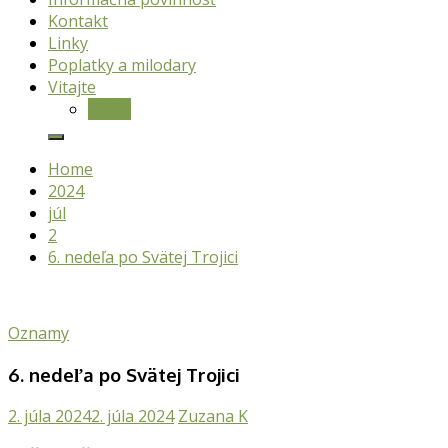
Kontakt
Linky
Poplatky a milodary
Vitajte
O nás
Home
2024
júl
2
6. nedeľa po Svätej Trojici
Oznamy
6. nedeľa po Svätej Trojici
2. júla 2024
2. júla 2024
Zuzana K