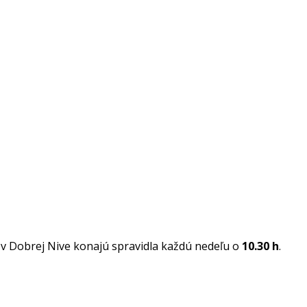
 Dobrej Nive konajú spravidla každú nedeľu o
10.30 h
.