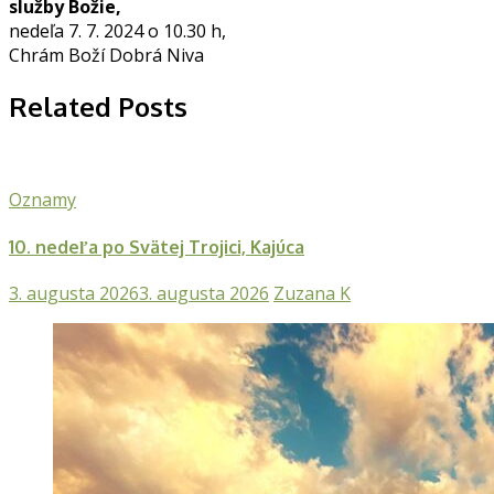
služby Božie,
nedeľa 7. 7. 2024 o 10.30 h,
Chrám Boží Dobrá Niva
Related Posts
Oznamy
10. nedeľa po Svätej Trojici, Kajúca
3. augusta 2026
3. augusta 2026
Zuzana K