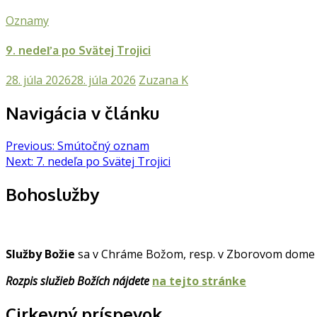
Oznamy
9. nedeľa po Svätej Trojici
28. júla 2026
28. júla 2026
Zuzana K
Navigácia v článku
Previous:
Smútočný oznam
Next:
7. nedeľa po Svätej Trojici
Bohoslužby
Služby Božie
sa v Chráme Božom, resp. v Zborovom dome v
Rozpis služieb Božích nájdete
na tejto stránke
Cirkevný príspevok